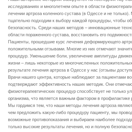
исследованиях и многолетнем опыте в области физиотерапи
лечении артроза коленного сустава (в Одессе и не только).
тщательно подходим к выбору каждой процедуры, чтобы о
безопасность. Среди наших методов – инновационные техн
области пораженного сустава, восстановить его подвижнос
Пациенты, прошедшие курс лечения деформирующего артро
положительными отзывами. Многие из них отмечают значит
процедур. Уменьшение боли, увеличение амплитуды движен
жизни – лишь некоторые из многочисленных положительны
результате лечения артроза в Одессе у нас (отзывы досту
Врачи нашего центра, которые наблюдают за пациентами во 
подтверждают эффективность наших методик. Они отмечают
физиотерапевтических процедур способствует не только у
организма, что является важным фактором в профилактике 
Мы гордимся тем, что наши методы лечения артроза являю
чем предложить какую-либо процедуру пациенту, мы прово
возможные противопоказания и выбираем наиболее подходя
только высокие результаты лечения, но и полную безопасн