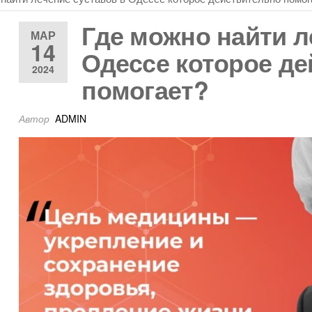
ИОПОЛЬСКИЙ Р
Где можно найти л
МАР
14
Одессе которое д
2024
помогает?
Автор
ADMIN