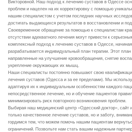
Викторовной. Наш подход к лечению суставов в Одессе ос
проблем и нацелен на их корректировку с помощью уникал
нашим специалистом с учетом последних научных исследова
достигать выдающихся результатов в восстановлении и по
Своевременное обращение за помощью к специалистам край
отсутствии адекватного лечения могут привести к серьезн
комплексный подход к лечению суставов в Одессе, начиная 
разрабатывается индивидуальный план терапии. Этот план
направленные на улучшение кровообращения, снятие воспа
укрепление окружающих их мышц.
Наши специалисты постоянно повышают свою квалификацию
лечения суставов (Одесса и за ее пределами). Мы использ
адаптируя их к индивидуальным особенностям каждого пац
непосредственное лечение, но и обучение пациентов прави
минимизировать риск повторного возникновения проблем.
Выбирая наш медицинский центр «Одесский доктор», сайт и
только качественное лечение суставов, но и заботу, вним
гордимся тем, что можем помочь нашим пациентам вернутьс
ограничений. Позвольте нам стать вашим надежным партнер