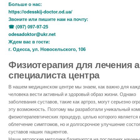
Больше о нас:
https://odesskij-doctor.od.ua/
Звоните или пишите нам на почту:
☎ (097) 097-97-25
odesadoktor@ukr.net
Ждем вас в гости:
г. Одесса, ул. Новосельского, 106
Физиотерапия для лечения а
специалиста центра
В нашем медицинском центре мы знаем, как важно для каж
человека вести активный и здоровый образ жизни. Однако
заболевания суставов, такие как артроз, могут серьезно огр
эту возможность. Поэтому мы разработали уникальный ком
физиотерапевтических процедур, целью которого является 
облегчение симптомов, но и долгосрочное улучшение состо
суставов наших пациентов.
Наши авторские методики базируются на последних научн