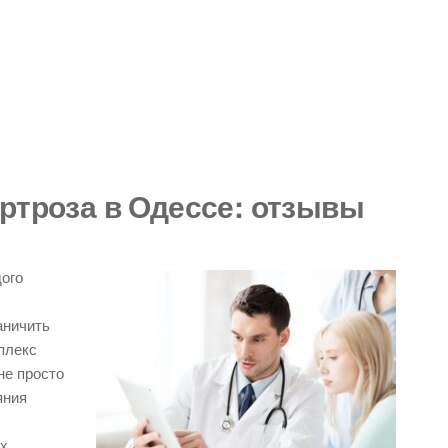
ртроза в Одессе: отзывы
дого
аничить
плекс
не просто
яния
ых