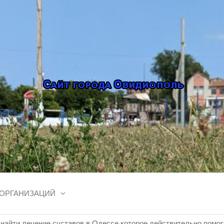
ОЛЬ, ОТЗЫВЫ
Сайт Овидиополя — лента
афиша, карта города
, ФОТО, ОБЪ
АЦИЯ, АРЕНД
 ОРГАНИЗАЦИЙ
 (ОДЕССКАЯ 
 найти лечение суставов в Одессе которое действительно помог