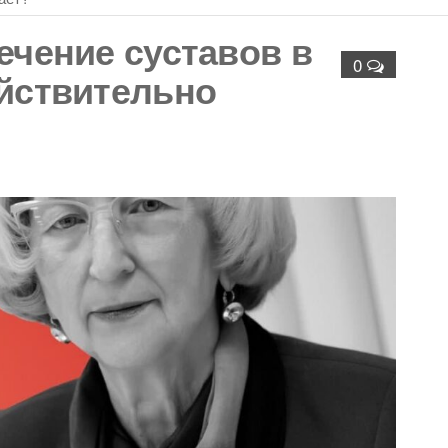
АЙОН)
ечение суставов в
0
ействительно