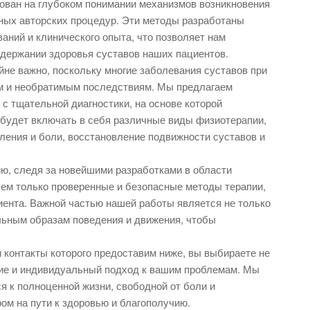
нован на глубоком понимании механизмов возникновения
ьных авторских процедур. Эти методы разработаны
ний и клинического опыта, что позволяет нам
ддержании здоровья суставов наших пациентов.
не важно, поскольку многие заболевания суставов при
ым и необратимым последствиям. Мы предлагаем
с тщательной диагностики, на основе которой
 будет включать в себя различные виды физиотерапии,
ления и боли, восстановление подвижности суставов и
, следя за новейшими разработками в области
уем только проверенные и безопасные методы терапии,
иента. Важной частью нашей работы является не только
льным образам поведения и движения, чтобы
 контакты которого предоставим ниже, вы выбираете не
ание и индивидуальный подход к вашим проблемам. Мы
я к полноценной жизни, свободной от боли и
ом на пути к здоровью и благополучию.