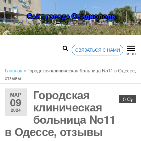
Перейти
к
содержимому
ОВИДИОПО
Сайт Овидиополя —
лента новостей и
событий города,
ОТЗЫВЫ, Ф
объявления, афиша,
СВЯЗАТЬСЯ С НАМИ
МЕНЮ
карта города
НОВОСТИ, Ф
Главная
»
Городская клиническая больница No11 в Одессе,
отзывы
Городская
ОБЪЯВЛЕН
МАР
09
0
клиническая
2024
АДМИНИСТР
больница No11
в Одессе, отзывы