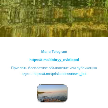
Мы в Telegram
https://t.me/dobryy_ovidiopol
Прислать бесплатное объявление или публикацию
здесь:
https://t.me/prislatodessnews_bot