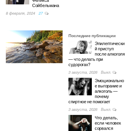
Сойбельмана
8 февраля, 2024
27
Последние публикации
Эпилептически
й приступ
после алкоголя
— что делать при
судорогах?
3 августа, 2026
Выкл.
Эмоционально
е выгорание и
алкоголь —
почему
спиртное не помогает
3 августа, 2026
Выкл.
Что делать,
если человек
сорвался