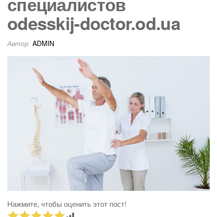
АРЕНДА, КУ
специалистов
odesskij-doctor.od.ua
ПРОДАТ
Автор
ADMIN
(ОДЕССК
ОБЛАСТ
ОВИДИОПОЛ
РАЙОН)
Нажмите, чтобы оценить этот пост!