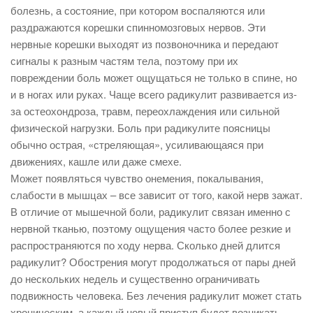
болезнь, а состояние, при котором воспаляются или
раздражаются корешки спинномозговых нервов. Эти
нервные корешки выходят из позвоночника и передают
сигналы к разным частям тела, поэтому при их
повреждении боль может ощущаться не только в спине, но
и в ногах или руках. Чаще всего радикулит развивается из-
за остеохондроза, травм, переохлаждения или сильной
физической нагрузки. Боль при радикулите поясницы
обычно острая, «стреляющая», усиливающаяся при
движениях, кашле или даже смехе.
Может появляться чувство онемения, покалывания,
слабости в мышцах – все зависит от того, какой нерв зажат.
В отличие от мышечной боли, радикулит связан именно с
нервной тканью, поэтому ощущения часто более резкие и
распространяются по ходу нерва. Сколько дней длится
радикулит? Обострения могут продолжаться от пары дней
до нескольких недель и существенно ограничивать
подвижность человека. Без лечения радикулит может стать
хроническим, а каждый новый приступ будет возникать