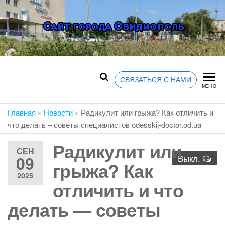
Перейти
к
содержимому
ОВИДИОПО
Сайт Овидиополя —
лента новостей и
событий города,
ОТЗЫВЫ, Ф
объявления, афиша,
СВЯЗАТЬСЯ С НАМИ
МЕНЮ
карта города
НОВОСТИ, Ф
Главная
»
Новости
»
Радикулит или грыжа? Как отличить и
что делать – советы специалистов odesskij-doctor.od.ua
Радикулит или
ОБЪЯВЛЕН
СЕН
09
Выкл.
грыжа? Как
2025
АДМИНИСТР
отличить и что
делать — советы