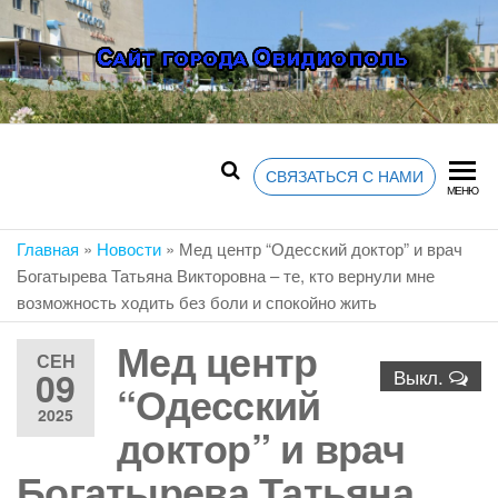
Перейти
к
содержимому
ОВИДИОПО
Сайт Овидиополя —
лента новостей и
событий города,
ОТЗЫВЫ, Ф
объявления, афиша,
СВЯЗАТЬСЯ С НАМИ
МЕНЮ
карта города
НОВОСТИ, Ф
Главная
»
Новости
»
Мед центр “Одесский доктор” и врач
Богатырева Татьяна Викторовна – те, кто вернули мне
возможность ходить без боли и спокойно жить
ОБЪЯВЛЕН
Мед центр
СЕН
09
Выкл.
“Одесский
АДМИНИСТР
2025
доктор” и врач
Богатырева Татьяна