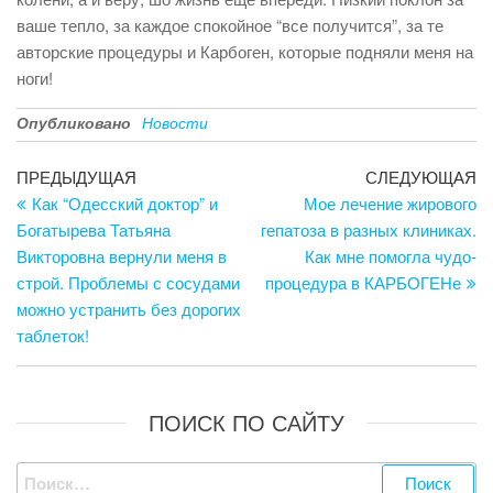
ваше тепло, за каждое спокойное “все получится”, за те
авторские процедуры и Карбоген, которые подняли меня на
ноги!
Опубликовано
Новости
Навигация
Предыдущая
С
ПРЕДЫДУЩАЯ
СЛЕДУЮЩАЯ
запись
за
Как “Одесский доктор” и
Мое лечение жирового
по
Богатырева Татьяна
гепатоза в разных клиниках.
записям
Викторовна вернули меня в
Как мне помогла чудо-
строй. Проблемы с сосудами
процедура в КАРБОГЕНе
можно устранить без дорогих
таблеток!
ПОИСК ПО САЙТУ
Найти: