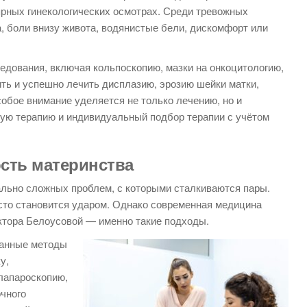
ярных гинекологических осмотрах. Среди тревожных
, боли внизу живота, водянистые бели, дискомфорт или
дования, включая кольпоскопию, мазки на онкоцитологию,
ть и успешно лечить дисплазию, эрозию шейки матки,
обое внимание уделяется не только лечению, но и
ю терапию и индивидуальный подбор терапии с учётом
ость материнства
льно сложных проблем, с которыми сталкиваются пары.
асто становится ударом. Однако современная медицина
октора Белоусовой — именно такие подходы.
ванные методы
у,
лапароскопию,
очного