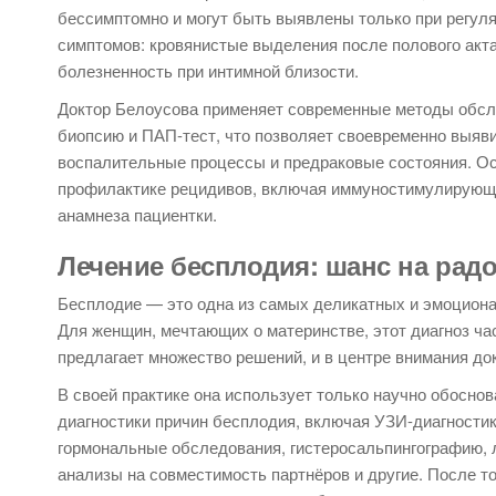
бессимптомно и могут быть выявлены только при регул
симптомов: кровянистые выделения после полового акта
болезненность при интимной близости.
Доктор Белоусова применяет современные методы обсле
биопсию и ПАП-тест, что позволяет своевременно выяви
воспалительные процессы и предраковые состояния. Ос
профилактике рецидивов, включая иммуностимулирующу
анамнеза пациентки.
Лечение бесплодия: шанс на рад
Бесплодие — это одна из самых деликатных и эмоциона
Для женщин, мечтающих о материнстве, этот диагноз ч
предлагает множество решений, и в центре внимания д
В своей практике она использует только научно обосно
диагностики причин бесплодия, включая УЗИ-диагностик
гормональные обследования, гистеросальпингографию, 
анализы на совместимость партнёров и другие. После т