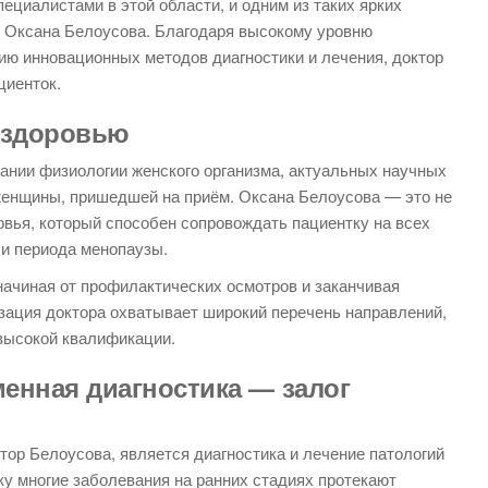
ециалистами в этой области, и одним из таких ярких
ч Оксана Белоусова. Благодаря высокому уровню
ю инновационных методов диагностики и лечения, доктор
циенток.
 здоровью
ании физиологии женского организма, актуальных научных
женщины, пришедшей на приём. Оксана Белоусова — это не
ровья, который способен сопровождать пациентку на всех
 и периода менопаузы.
 начиная от профилактических осмотров и заканчивая
ация доктора охватывает широкий перечень направлений,
 высокой квалификации.
менная диагностика — залог
тор Белоусова, является диагностика и лечение патологий
ку многие заболевания на ранних стадиях протекают