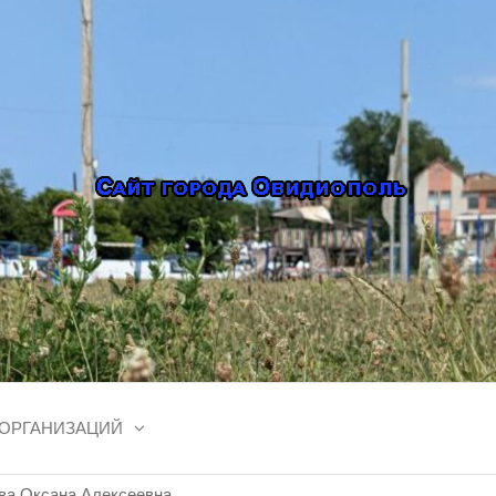
ОЛЬ, ОТЗЫВЫ
Сайт Овидиополя — лента
афиша, карта города
, ФОТО, ОБЪ
АЦИЯ, АРЕНД
 ОРГАНИЗАЦИЙ
 (ОДЕССКАЯ 
ва Оксана Алексеевна