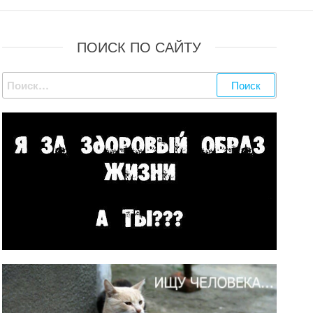
АЙОН)
ПОИСК ПО САЙТУ
Найти: