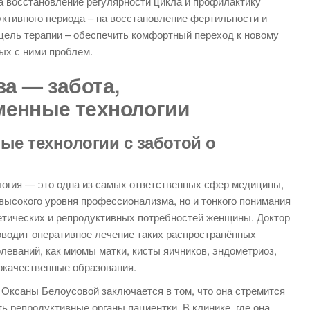
а восстановление регулярности цикла и профилактику
тивного периода – на восстановление фертильности и
цель терапии – обеспечить комфортный переход к новому
ых с ними проблем.
а — забота,
менные технологии
ые технологии с заботой о
логия — это одна из самых ответственных сфер медицины,
высокого уровня профессионализма, но и тонкого понимания
етических и репродуктивных потребностей женщины. Доктор
водит оперативное лечение таких распространённых
леваний, как миомы матки, кисты яичников, эндометриоз,
окачественные образования.
Оксаны Белоусовой заключается в том, что она стремится
ь репродуктивные органы пациентки. В клинике, где она