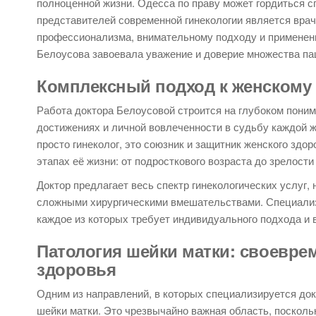
полноценной жизни. Одесса по праву может гордиться сп
представителей современной гинекологии является вра
профессионализма, внимательному подходу и применени
Белоусова завоевала уважение и доверие множества па
Комплексный подход к женскому
Работа доктора Белоусовой строится на глубоком поним
достижениях и личной вовлеченности в судьбу каждой 
просто гинеколог, это союзник и защитник женского здо
этапах её жизни: от подросткового возраста до зрелости
Доктор предлагает весь спектр гинекологических услуг,
сложными хирургическими вмешательствами. Специализ
каждое из которых требует индивидуального подхода и
Патология шейки матки: своевре
здоровья
Одним из направлений, в которых специализируется док
шейки матки. Это чрезвычайно важная область, посколь