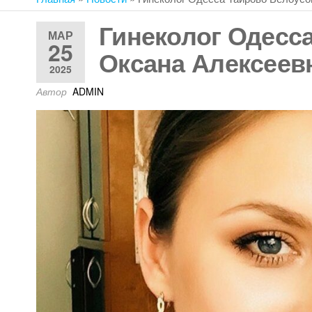
ОВИД
Гинеколог Одесс
МАР
25
Оксана Алексеев
2025
Автор
ADMIN