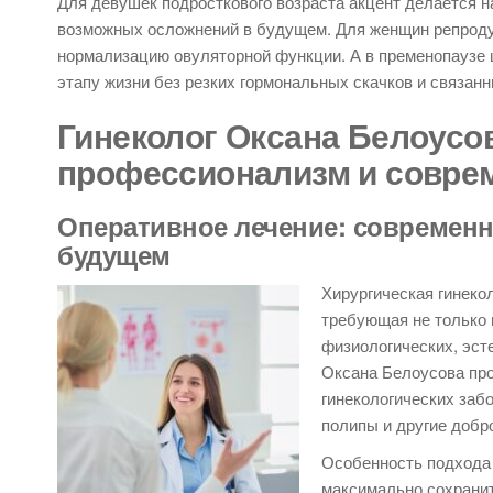
Для девушек подросткового возраста акцент делается н
возможных осложнений в будущем. Для женщин репродук
нормализацию овуляторной функции. А в пременопаузе 
этапу жизни без резких гормональных скачков и связанн
Гинеколог Оксана Белоусов
профессионализм и совре
Оперативное лечение: современн
будущем
Хирургическая гинеко
требующая не только 
физиологических, эст
Оксана Белоусова про
гинекологических забо
полипы и другие добр
Особенность подхода 
максимально сохранит