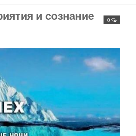
АЙОН)
иятия и сознание
0