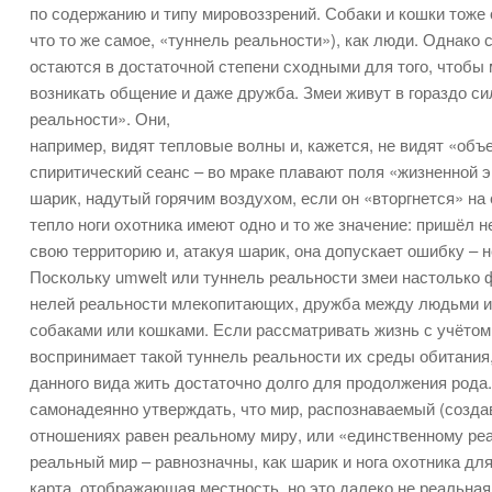
по содержанию и типу мировоззрений. Собаки и кошки тоже 
что то же самое, «туннель реальности»), как люди. Однако
остаются в достаточной степени сходными для того, чтобы 
возникать общение и даже дружба. Змеи живут в гораздо с
реальности». Они,
например, видят тепловые волны и, кажется, не видят «объе
спиритический сеанс – во мраке плавают поля «жизненной 
шарик, надутый горячим воздухом, если он «вторгнется» на
тепло ноги охотника имеют одно и то же значение: пришёл 
свою территорию и, атакуя шарик, она допускает ошибку – н
Поскольку umwelt или туннель реальности змеи настолько 
нелей реальности млекопитающих, дружба между людьми и 
собаками или кошками. Если рассматривать жизнь с учётом
воспринимает такой туннель реальности их среды обитания
данного вида жить достаточно долго для продолжения рода
самонадеянно утверждать, что мир, распознаваемый (создав
отношениях равен реальному миру, или «единственному реа
реальный мир – равнозначны, как шарик и нога охотника для
карта, отображающая местность, но это далеко не реальная