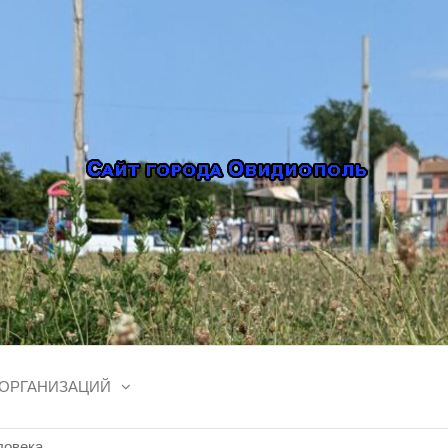
ОЛЬ, ОТЗЫВЫ
Сайт Овидиополя — лента
афиша, карта города
, ФОТО, ОБЪ
АЦИЯ, АРЕНД
 ОРГАНИЗАЦИЙ
 (ОДЕССКАЯ 
ловека