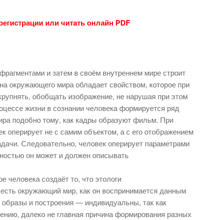
 регистрации или читать онлайн PDF
фрагментами и затем в своём внутреннем мире строит
на окружающего мира обладает свойством, которое при
крупнять, обобщать изображение, не нарушая при этом
оцессе жизни в сознании человека формируется ряд
ра подобно тому, как кадры образуют фильм. При
к оперирует не с самим объектом, а с его отображением
задачи. Следовательно, человек оперирует параметрами
чностью он может и должен описывать
е человека создаёт то, что этологи
 есть окружающий мир, как он воспринимается данным
 образы и построения — индивидуальны, так как
лению, далеко не главная причина формирования разных