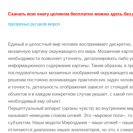
Скачать всю книгу целиком бесплатно можно здесь без
прозренье русаков мороз
Единый и целостный мир человек воспринимает дискретно, 
мозаичную картину окружающего его мира. Мозаичная карти
необходимости позволяет уточнять, детализировать либо у
информационного содержания картины. Таким образом, в пр
последовательных мозаичных изображений окружающего ми
решении постоянно возникающих практических задач челове
и точность, детальность отображения зависит от стоящей 
объектов и в каждом конкретном случае решает, с какой то
необходимый ему объект.
Перцептуальный аппарат (органы чувств) во внутреннем мир
называют немецким словом umwelt. Это «мировое поле», то
субъектом. Наши модели Мироздания – наши umwelt – наши
отличаются диапазоны наших анализаторов, но это, к сожа