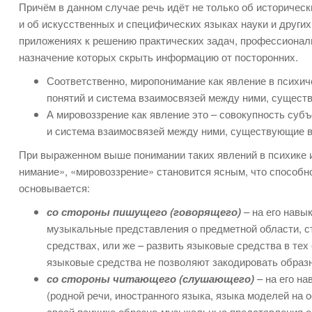
Причём в данном случае речь идёт не только об историчес
и об искусственных и специфических языках науки и других
приложениях к решению практических задач, профессиональ
назначение которых скрыть информацию от посторонних.
Соответственно, миропонимание как явление в психич
понятий и система взаимосвязей между ними, сущест
А мировоззрение как явление это – совокупность су
и система взаимосвязей между ними, существующие в
При выраженном выше понимании таких явлений в психике и
нимание», «мировоззрение» становится ясным, что способ
основывается:
со стороны пишущего (говорящего)
– на его навы
музыкальные представления о предметной области, с
средствах, или же – развить языковые средства в тех
языковые средства не позволяют закодировать образ
со стороны читающего (слушающего)
– на его н
(родной речи, иностранного языка, языка моделей на о
своей психике образно-музыкальные представления о