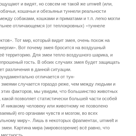
ощущают и видят, но совсем не такой же umwelt (или,
 собачьи, кошачьи и обезьяньи туннели реальности
между собаками, кошками и приматами и т.п. легко могли
ильнее отличающемся (от теплокровных) «туннеле
ктов». Тот мир, который видит змея, очень похож на
энергии». Вот почему змея бросится на воздушный
 её территорию. Для змеи тепло воздушного шарика, и
непрошеный гость. В обоих случаях змея будет защищать
ет различения в данной ситуации.
фундаментально отличается от тун-
змеями случается гораздо реже, чем между людьми и
 этих факторов, мы увидим, что большинство животных
, какой позволяет статистически большей части особей
. И никакому человеку или животному не позволено
аемый) его органами чувств и мозгом, во всех
льному миру». Лишь в некоторых фрагментах, umwelt и
 змеи. Картина мира (мировоззрение) всё равно, что
 местность.