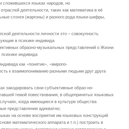
ки сложившихся языках народов, но
 отраслей деятельности, таких как математика в её
ные слэнги (жаргоны) и разного рода языки-шифры,
еской деятельности личности это – совокупность
вующие в психике индивида
бъективных образно-музыкальных представлений о Жизни
 психике индивида
ндивида как «понятие», «миропо-
ность к взаимопониманию разными людьми друг друга
ках закодировать свои субъективные образ-но-
тавшей темой повествования, в общепринятых языковых
 случаях, когда имеющиеся в культуре общества
ные представления адекватно;
авыках на основе восприятия им языковых конструкций
снове математического аппарата и т.п.) построить в
 явлениях жизни, достаточно хорошо совпадающие с